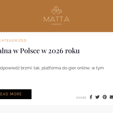
CATEGORIZED
galna w Polsce w 2026 roku
dpowiedź brzmi: tak, platforma do gier online, w tym
CZY VAVADA JEST LEGALNA W POLSCE W 
READ MORE
SHARE