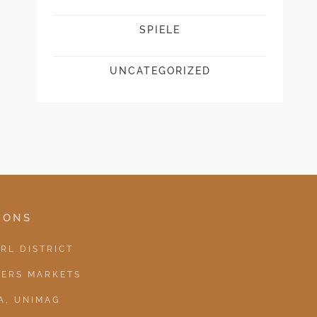
SPIELE
UNCATEGORIZED
IONS
RL DISTRICT
MERS MARKETS
A, UNIMAG