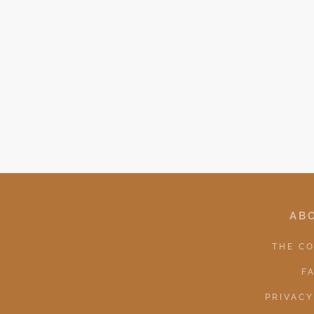
AB
THE C
F
PRIVACY