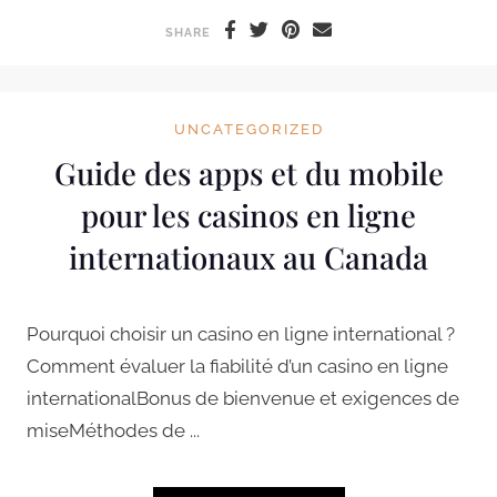
SHARE
UNCATEGORIZED
Guide des apps et du mobile
pour les casinos en ligne
internationaux au Canada
Pourquoi choisir un casino en ligne international ?
Comment évaluer la fiabilité d’un casino en ligne
internationalBonus de bienvenue et exigences de
miseMéthodes de ...