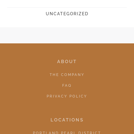
UNCATEGORIZED
ABOUT
THE COMPANY
FAQ
PRIVACY POLICY
LOCATIONS
PORTLAND PEARL DISTRICT