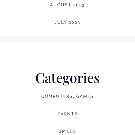
AUGUST 2023
JULY 2023
Categories
COMPUTERS, GAMES
EVENTS
SPIELE