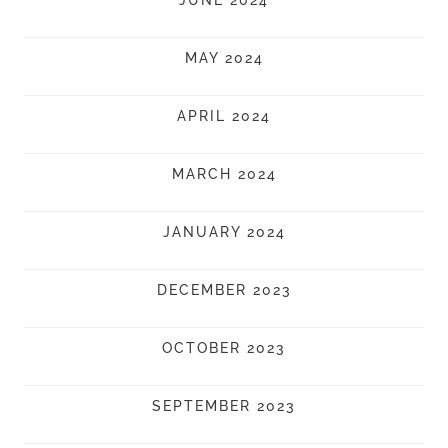
JUNE 2024
MAY 2024
APRIL 2024
MARCH 2024
JANUARY 2024
DECEMBER 2023
OCTOBER 2023
SEPTEMBER 2023