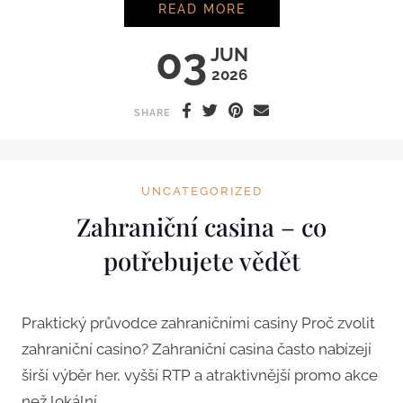
GUIDE DES APPS ET
READ MORE
03
JUN
2026
SHARE
UNCATEGORIZED
Zahraniční casina – co
potřebujete vědět
Praktický průvodce zahraničními casiny Proč zvolit
zahraniční casino? Zahraniční casina často nabízejí
širší výběr her, vyšší RTP a atraktivnější promo akce
než lokální ...