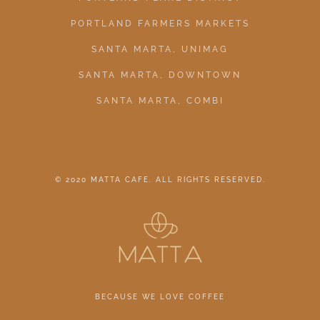
PORTLAND FARMERS MARKETS
SANTA MARTA, UNIMAG
SANTA MARTA, DOWNTOWN
SANTA MARTA, COMBI
© 2020 MATTA CAFE. ALL RIGHTS RESERVED.
BECAUSE WE LOVE COFFEE