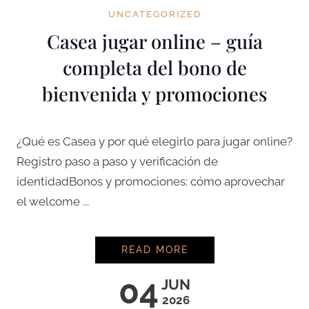
UNCATEGORIZED
Casea jugar online – guía
completa del bono de
bienvenida y promociones
¿Qué es Casea y por qué elegirlo para jugar online?
Registro paso a paso y verificación de
identidadBonos y promociones: cómo aprovechar
el welcome ...
CASEA JUGAR ONLIN
READ MORE
04
JUN
2026