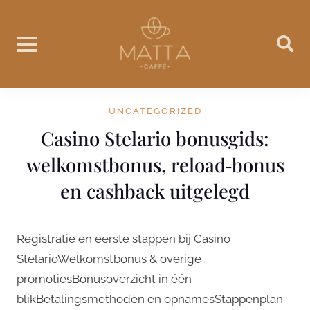
Skip
to
content
UNCATEGORIZED
Casino Stelario bonusgids:
welkomstbonus, reload‑bonus
en cashback uitgelegd
Registratie en eerste stappen bij Casino
StelarioWelkomstbonus & overige
promotiesBonusoverzicht in één
blikBetalingsmethoden en opnamesStappenplan