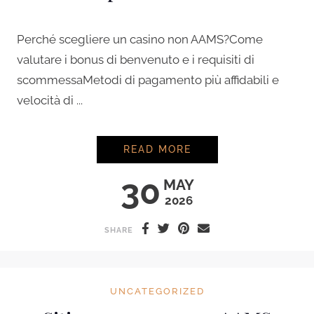
Perché scegliere un casino non AAMS?Come
valutare i bonus di benvenuto e i requisiti di
scommessaMetodi di pagamento più affidabili e
velocità di ...
MIGLIORI CASINO N
READ MORE
30
MAY
2026
SHARE
UNCATEGORIZED