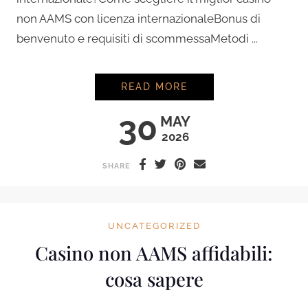
non AAMS con licenza internazionaleBonus di
benvenuto e requisiti di scommessaMetodi ...
CASINO NON AAMS C
READ MORE
30
MAY
2026
SHARE
UNCATEGORIZED
Casino non AAMS affidabili:
cosa sapere