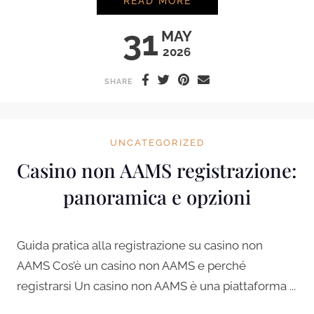
CASINO UDEN ROFUS
READ MORE
31
MAY
2026
SHARE
UNCATEGORIZED
Casino non AAMS registrazione:
panoramica e opzioni
Guida pratica alla registrazione su casino non
AAMS Cos’è un casino non AAMS e perché
registrarsi Un casino non AAMS è una piattaforma ...