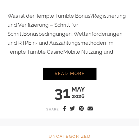
Was ist der Temple Tumble Bonus?Registrierung
und Verifizierung – Schritt für
SchrittBonusbedingungen: Wettanforderungen
und RTPEin‑ und Auszahlungsmethoden im
Temple Tumble CasinoMobile Nutzung und ...
TEMPLE TUMBLE BON
READ MORE
31
MAY
2026
SHARE
UNCATEGORIZED