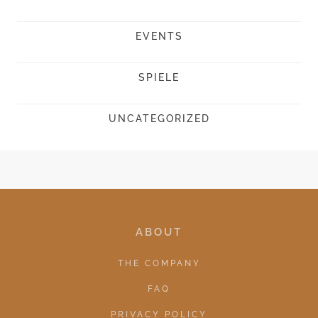
EVENTS
SPIELE
UNCATEGORIZED
ABOUT
THE COMPANY
FAQ
PRIVACY POLICY