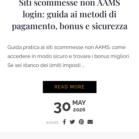
Siti scommesse non AAMS
login: guida ai metodi di
pagamento, bonus e sicurezza
Guida pratica ai siti scommesse non AAMS: come
accedere in modo sicuro e trovare i bonus migliori
Se sei stanco dei limiti imposti ...
SITI SCOMMESSE NO
READ MORE
30
MAY
2026
SHARE