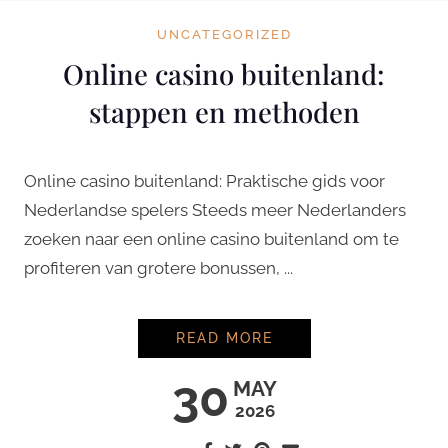
UNCATEGORIZED
Online casino buitenland:
stappen en methoden
Online casino buitenland: Praktische gids voor
Nederlandse spelers Steeds meer Nederlanders
zoeken naar een online casino buitenland om te
profiteren van grotere bonussen, ...
ONLINE CASINO BU
READ MORE
30
MAY
2026