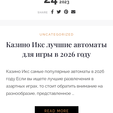
2023
SHARE
UNCATEGORIZED
Казино Икс лучшие автоматы
для игры в 2026 году
Казино Икс самые популярные автоматы в 2026
году Если вы ищете лучшие развлечения в
азартных играх, то стоит обратить внимание на
разнообразие, представленное ...
КАЗИНО ИКС ЛУЧШИ
READ MORE