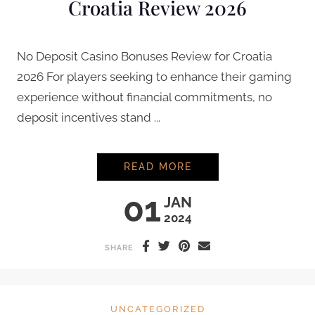
Croatia Review 2026
No Deposit Casino Bonuses Review for Croatia
2026 For players seeking to enhance their gaming
experience without financial commitments, no
deposit incentives stand ...
NO DEPOSIT CASINO
READ MORE
01
JAN
2024
SHARE
UNCATEGORIZED