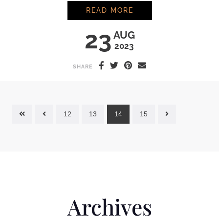
CZY VAVADA JEST L
READ MORE
23
AUG
2023
SHARE
12
13
14
15
Archives