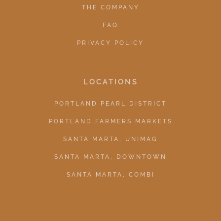
THE COMPANY
FAQ
PRIVACY POLICY
LOCATIONS
PORTLAND PEARL DISTRICT
PORTLAND FARMERS MARKETS
SANTA MARTA, UNIMAG
SANTA MARTA, DOWNTOWN
SANTA MARTA, COMBI