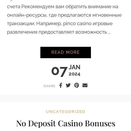
счета Рекомендуем вам обратить внимание на
онлайн-ресурсы, где предлагаются мгновенные
транзакции. Например, pinco casino игровые
развлечения предоставляет возможность ...
ЛУЧШИЕ КАЗИНО С
READ MORE
07
JAN
2024
SHARE
UNCATEGORIZED
No Deposit Casino Bonuses